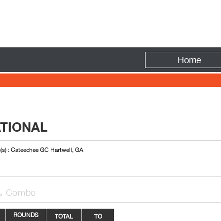
Fire
Home
ATIONAL
(s) : Cateechee GC Hartwell, GA
Combo

ROUNDS
TOTAL
TO