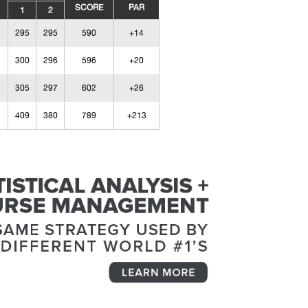
SCORE
PAR
1
2
295
295
590
+14
300
296
596
+20
305
297
602
+26
409
380
789
+213