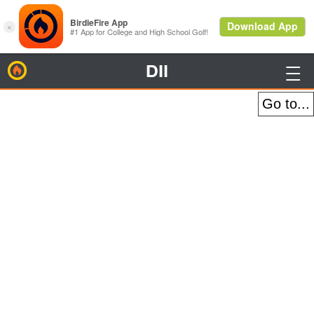
DII
BirdieFire
