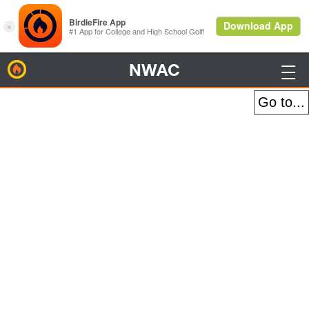
NWAC
BirdieFire
