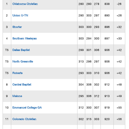
1
Oklahoma Christian
280
280
278
838
-26
2
Union U-TN
290
303
297
890
+26
3
Shorter
303
300
293
896
+32
4
Southern Wesleyan
303
294
300
897
+33
T5
Dallas Baptist
299
301
306
906
+42
T5
North Greenville
313
296
297
906
+42
T5
Roberts
293
303
310
906
+42
8
Central Baptist
304
306
302
912
+48
9
Malone
295
306
312
913
+49
10
Emmanuel College GA
312
300
307
919
+55
11
Colorado Christian
302
315
303
920
+56