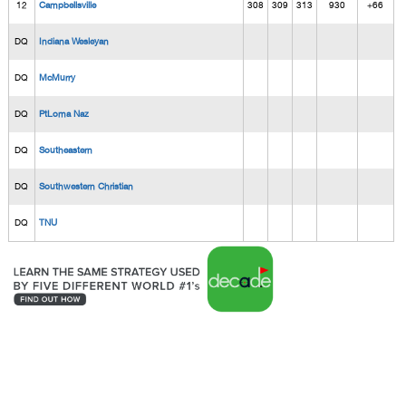
12
Campbellsville
308
309
313
930
+66
DQ
Indiana Wesleyan
DQ
McMurry
DQ
PtLoma Naz
DQ
Southeastern
DQ
Southwestern Christian
DQ
TNU