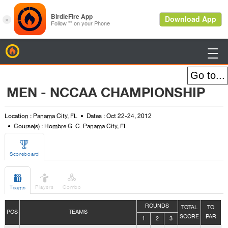
BirdieFire

MEN - NCCAA CHAMPIONSHIP
Location : Panama City, FL
Dates : Oct 22-24, 2012
Course(s) : Hombre G. C. Panama City, FL

Scoreboard



Players
Combo
Teams
ROUNDS
TOTAL
TO
POS
TEAMS
SCORE
PAR
1
2
3