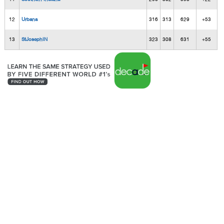
12
Urbana
316
313
629
+53
13
StJosephIN
323
308
631
+55