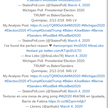
— StatesPoll,com (@StatesPoll)
March 4, 2020
Michigan Poll: Presidential Election 2020.
TRUMP vs Biden/Sanders.
Quinnipiac, 2/12-2/18. 845 LV
My Analysis Post:
https://t.co/yTQ89DsIUb
#MI2020
#Michigan2020
#Election2020
#Trump
#DonaldTrump
#Biden
#JoeBiden
#Bernie
#Sanders
#RustBelt
#RustBelt2020
— StatesPoll,com (@StatesPoll)
March 4, 2020
I've found the perfect reason 🧡
#amorpropio
#mi2020
#AnaLobo
#estaré
pic.twitter.com/KTqtcEU17O
— Ana Lobo (@AnaLobo78)
March 4, 2020
Michigan Poll: Presidential Election 2020.
TRUMP vs Biden/Sanders.
Quinnipiac, 2/12-2/18. 845 LV
My Analysis Post:
https://t.co/yTQ89DsIUb
#MI2020
#Michigan2020
#Election2020
#Trump
#DonaldTrump
#Biden
#JoeBiden
#Bernie
#Sanders
#RustBelt
#RustBelt2020
— StatesPoll,com (@StatesPoll)
March 4, 2020
Texturas en una mesa de ping pong
#Mi2020
#64/366 en Igualada,
Barrio de Fatima
https://t.co/WZqmrm6jb7
— Llorenç (@gothalo)
March 4, 2020