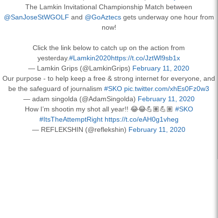
The Lamkin Invitational Championship Match between
@SanJoseStWGOLF
and
@GoAztecs
gets underway one hour from
now!
Click the link below to catch up on the action from
yesterday.
#Lamkin2020
https://t.co/JztWl9sb1x
— Lamkin Grips (@LamkinGrips)
February 11, 2020
Our purpose - to help keep a free & strong internet for everyone, and
be the safeguard of journalism
#SKO
pic.twitter.com/xhEs0Fz0w3
— adam singolda (@AdamSingolda)
February 11, 2020
How I’m shootin my shot all year!! 😂😂💪🏽💪🏽
#SKO
#ItsTheAttemptRight
https://t.co/eAH0g1vheg
— REFLEKSHIN (@reflekshin)
February 11, 2020