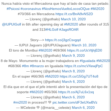
Nunca había visto el Mercadona que hay al lado de casa tan pelado.
#Psicosi
#coronavirus
#NosHemosVueltoLocosOQue
#Mi2020
#70/366 en Mercadona
https://t.co/BnAi9vNS2D
— Llorenç (@gothalo)
March 10, 2020
@IUPUIGolf
in 6th after opening day at
#MI2020
after rounds of 315
and 313
#HLGolf
#JagsROAR
Story--->
https://t.co/j3gzCsvgqd
— IUPUI Jaguars (@IUPUIJaguars)
March 10, 2020
El toro de Montbui
#Mi2020
#69/366
https://t.co/UcVtjhjED0
— Llorenç (@gothalo)
March 9, 2020
8 de Mayo. Monumento a la mujer trabajadora en
#Igualada
#Mi2020
#68/366
#8m
#8marzo
en Igualada
https://t.co/mcVXewjPpC
— Llorenç (@gothalo)
March 8, 2020
En el super #66/365
#Mi2020
https://t.co/15Gg7UT4o8
— Llorenç (@gothalo)
March 6, 2020
El día que en el que el jefe intentó abrir la presentación del tipo de
soporte
#Mi2020
#65/366
https://t.co/Aj7uL6x1sq
— Llorenç (@gothalo)
March 6, 2020
#mi2020
in process!!! 💚
pic.twitter.com/dF3eUXwBVz
— MCeleste 💚 (@maria__celeste)
March 6, 2020