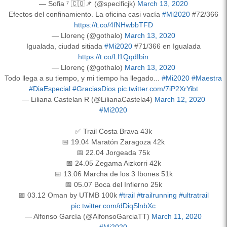
— Sofia ⁷ 🇨🇴📌 (@specificjk)
March 13, 2020
Efectos del confinamiento. La oficina casi vacía
#Mi2020
#72/366
https://t.co/4fNHwbbTFD
— Llorenç (@gothalo)
March 13, 2020
Igualada, ciudad sitiada
#Mi2020
#71/366 en Igualada
https://t.co/Ll1QqdIbin
— Llorenç (@gothalo)
March 13, 2020
Todo llega a su tiempo, y mi tiempo ha llegado...
#Mi2020
#Maestra
#DiaEspecial
#GraciasDios
pic.twitter.com/7iP2XrYibt
— Liliana Castelan R (@LilianaCastela4)
March 12, 2020
#Mi2020
✅ Trail Costa Brava 43k
📅 19.04 Maratón Zaragoza 42k
📅 22.04 Jorgeada 75k
📅 24.05 Zegama Aizkorri 42k
📅 13.06 Marcha de los 3 Ibones 51k
📅 05.07 Boca del Infierno 25k
📅 03.12 Oman by UTMB 100k
#trail
#trailrunning
#ultratrail
pic.twitter.com/dDiqSlnbXc
— Alfonso García (@AlfonsoGarciaTT)
March 11, 2020
#Mi2020