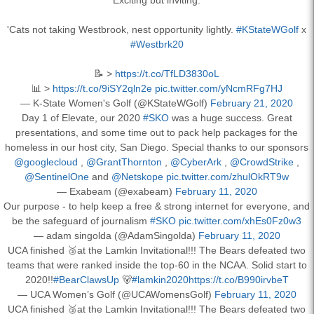
'Cats not taking Westbrook, nest opportunity lightly.
#KStateWGolf
x
#Westbrk20
📝 >
https://t.co/TfLD3830oL
📊 >
https://t.co/9iSY2qln2e
pic.twitter.com/yNcmRFg7HJ
— K-State Women's Golf (@KStateWGolf)
February 21, 2020
Day 1 of Elevate, our 2020
#SKO
was a huge success. Great
presentations, and some time out to pack help packages for the
homeless in our host city, San Diego. Special thanks to our sponsors
@googlecloud
,
@GrantThornton
,
@CyberArk
,
@CrowdStrike
,
@SentinelOne
and
@Netskope
pic.twitter.com/zhulOkRT9w
— Exabeam (@exabeam)
February 11, 2020
Our purpose - to help keep a free & strong internet for everyone, and
be the safeguard of journalism
#SKO
pic.twitter.com/xhEs0Fz0w3
— adam singolda (@AdamSingolda)
February 11, 2020
UCA finished 🥉at the Lamkin Invitational!!! The Bears defeated two
teams that were ranked inside the top-60 in the NCAA. Solid start to
2020!!
#BearClawsUp
🐻
#lamkin2020
https://t.co/B990irvbeT
— UCA Women’s Golf (@UCAWomensGolf)
February 11, 2020
UCA finished 🥉at the Lamkin Invitational!!! The Bears defeated two