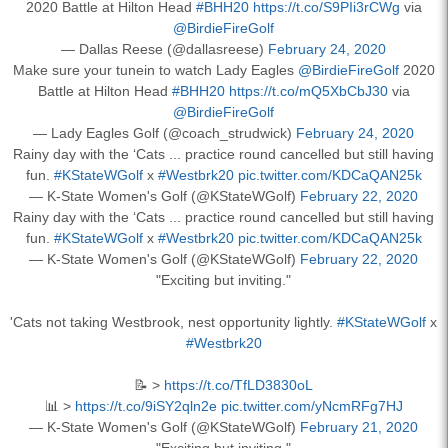
2020 Battle at Hilton Head
#BHH20
https://t.co/S9PIi3rCWg
via
@BirdieFireGolf
— Dallas Reese (@dallasreese)
February 24, 2020
Make sure your tunein to watch Lady Eagles
@BirdieFireGolf
2020
Battle at Hilton Head
#BHH20
https://t.co/mQ5XbCbJ30
via
@BirdieFireGolf
— Lady Eagles Golf (@coach_strudwick)
February 24, 2020
Rainy day with the ‘Cats ... practice round cancelled but still having
fun.
#KStateWGolf
x
#Westbrk20
pic.twitter.com/KDCaQAN25k
— K-State Women's Golf (@KStateWGolf)
February 22, 2020
Rainy day with the ‘Cats ... practice round cancelled but still having
fun.
#KStateWGolf
x
#Westbrk20
pic.twitter.com/KDCaQAN25k
— K-State Women's Golf (@KStateWGolf)
February 22, 2020
"Exciting but inviting."
'Cats not taking Westbrook, nest opportunity lightly.
#KStateWGolf
x
#Westbrk20
📝 >
https://t.co/TfLD3830oL
📊 >
https://t.co/9iSY2qln2e
pic.twitter.com/yNcmRFg7HJ
— K-State Women's Golf (@KStateWGolf)
February 21, 2020
"Exciting but inviting."