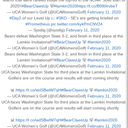
2020!!
#BearClawsUp
🐻
#lamkin2020
https://t.co/B990irvbeT
— UCA Women’s Golf (@UCAWomensGolf)
February 11, 2020
#Day2
of our Level Up 📈
#SKO
- SE's are getting briefed on
#Prometheus
pic.twitter.com/kykPmCNV24
— Sysdig (@sysdig)
February 11, 2020
Bears defeat Washington State 3-2, and finish in third place at the
Lamkin Invitational!!!
#BearClawsUp
🐻
#lamkin2020
— UCA Women’s Golf (@UCAWomensGolf)
February 11, 2020
Bears defeat Washington State 3-2, and finish in third place at the
Lamkin Invitational!!!
#BearClawsUp
🐻
#lamkin2020
— UCA Women’s Golf (@UCAWomensGolf)
February 11, 2020
UCA faces Washington State for third place at the Lamkin Invitational.
Golfers are on the course and results will start coming shortly.
📊:
https://t.co/wdSBwIW7qH
#BearClawsUp
🐻
#lamkin2020
— UCA Women’s Golf (@UCAWomensGolf)
February 11, 2020
UCA faces Washington State for third place at the Lamkin Invitational.
Golfers are on the course and results will start coming shortly.
📊:
https://t.co/wdSBwIW7qH
#BearClawsUp
🐻
#lamkin2020
— UCA Women’s Golf (@UCAWomensGolf)
February 11, 2020