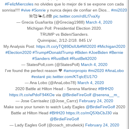
#FelizMiercoles
no olvides que lo mejor de ti se expone con cada
sonrisa!!!!
#vive
#Sonrie
y nunca dejes de confiar en Dios...
#mi2020
🌺🥰🌤️💪💃🙈
pic.twitter.com/rdILf7vaXy
— Grecia Guañarita (@Greciag1988)
March 4, 2020
Michigan Poll: Presidential Election 2020.
TRUMP vs Biden/Sanders.
Quinnipiac, 2/12-2/18. 845 LV
My Analysis Post:
https://t.co/yTQ89DsIUb
#MI2020
#Michigan2020
#Election2020
#Trump
#DonaldTrump
#Biden
#JoeBiden
#Bernie
#Sanders
#RustBelt
#RustBelt2020
— StatesPoll,com (@StatesPoll)
March 4, 2020
I've found the perfect reason 🧡
#amorpropio
#mi2020
#AnaLobo
#estaré
pic.twitter.com/KTqtcEU17O
— Ana Lobo (@AnaLobo78)
March 4, 2020
2020 Battle at Hilton Head - Serena Martinez
#BHH20
https://t.co/wPdoF94KOe
via
@BirdieFireGolf
@serena__m_
— Jose Carrisalez (@Jose_Carrz)
February 24, 2020
Make sure your tunein to watch Lady Eagles
@BirdieFireGolf
2020
Battle at Hilton Head
#BHH20
https://t.co/mQ5XbCbJ30
via
@BirdieFireGolf
— Lady Eagles Golf (@coach_strudwick)
February 24, 2020