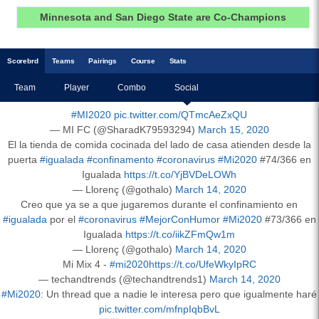
Minnesota and San Diego State are Co-Champions
Scoreb
rd
Teams
Pairings
Course
Stats
Team
Player
Combo
Social
#MI2020
pic.twitter.com/QTmcAeZxQU
— MI FC (@SharadK79593294)
March 15, 2020
El la tienda de comida cocinada del lado de casa atienden desde la
puerta
#igualada
#confinamento
#coronavirus
#Mi2020
#74/366 en
Igualada
https://t.co/YjBVDeLOWh
— Llorenç (@gothalo)
March 14, 2020
Creo que ya se a que jugaremos durante el confinamiento en
#igualada
por el
#coronavirus
#MejorConHumor
#Mi2020
#73/366 en
Igualada
https://t.co/iikZFmQw1m
— Llorenç (@gothalo)
March 14, 2020
Mi Mix 4 -
#mi2020
https://t.co/UfeWkyIpRC
— techandtrends (@techandtrends1)
March 14, 2020
#Mi2020
: Un thread que a nadie le interesa pero que igualmente haré
pic.twitter.com/mfnpIqbBvL