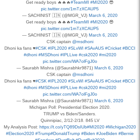
Get ready boys 🔥🔥🔥
#TeamMI
#MI2020
😎
pic.twitter.com/1mTzXCAUP5
— SACHINIST 🇮🇳 (@MGR_VJ)
March 6, 2020
Get ready boys 🔥🔥🔥
#TeamMI
#MI2020
😎
pic.twitter.com/1mTzXCAUP5
— SACHINIST 🇮🇳 (@MGR_VJ)
March 6, 2020
CSK captain
@msdhoni
Dhoni ka fans ♥️
#CSK
#IPL2020
#SLvWI
#SAvAUS
#Cricket
#BCCI
#dhoni
#MSDhoni
#IPLLive
#csk2020
#mi2020
pic.twitter.com/WA7olFgJ0o
— Saurabh Mishra (@Saurabhkr9871)
March 6, 2020
CSK captain
@msdhoni
Dhoni ka fans ♥️
#CSK
#IPL2020
#SLvWI
#SAvAUS
#Cricket
#BCCI
#dhoni
#MSDhoni
#IPLLive
#csk2020
#mi2020
pic.twitter.com/WA7olFgJ0o
— Saurabh Mishra (@Saurabhkr9871)
March 6, 2020
Michigan Poll: Presidential Election 2020.
TRUMP vs Biden/Sanders.
Quinnipiac, 2/12-2/18. 845 LV
My Analysis Post:
https://t.co/yTQ89DsIUb
#MI2020
#Michigan2020
#Election2020
#Trump
#DonaldTrump
#Biden
#JoeBiden
#Bernie
#Sanders
#RustBelt
#RustBelt2020