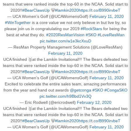
teams that were ranked inside the top-60 in the NCAA. Solid start to
2020!!
#BearClawsUp
🐻
#lamkin2020
https://t.co/B990irvbeT
— UCA Women’s Golf (@UCAWomensGolf)
February 11, 2020
#WinTogether
is a core value we not only believe in but live by, so
please join us in congratulating our 2019
#RockStars
for being the
best at what they do.
#2020ResManVision
#SKO
#LoveResMan
pic.twitter.com/w1e3kcXxuD
— ResMan Property Management Solutions (@LoveResMan)
February 11, 2020
UCA finished 🥉at the Lamkin Invitational!!! The Bears defeated two
teams that were ranked inside the top-60 in the NCAA. Solid start to
2020!!
#BearClawsUp
🐻
#lamkin2020
https://t.co/B990irvbeT
— UCA Women’s Golf (@UCAWomensGolf)
February 11, 2020
Excited to celebrate the entire sales team, amazing performances
from the year and hand out awards
@getconga
#SKO
#CongaSKO
pic.twitter.com/h9Bbd1Vv3Q
— Eric Rodwell (@ericrodwell)
February 12, 2020
UCA finished 🥉at the Lamkin Invitational!!! The Bears defeated two
teams that were ranked inside the top-60 in the NCAA. Solid start to
2020!!
#BearClawsUp
🐻
#lamkin2020
https://t.co/B990irvbeT
— UCA Women’s Golf (@UCAWomensGolf)
February 11, 2020